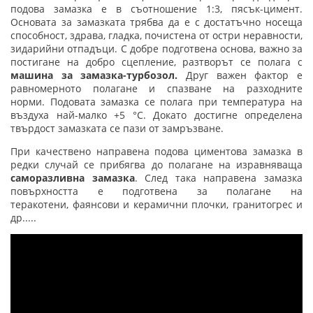
подова замазка е в съотношение 1:3, пясък-цимент.
Основата за замазката трябва да е с достатъчно носеща
способност, здрава, гладка, почистена от остри неравности,
зидарийни отпадъци. С добре подготвена основа, важно за
постигане на добро сцепление, разтворът се полага с
машина за замазка-турбозол.
Друг важен фактор е
равномерното полагане и спазване на разходните
норми. Подовата замазка се полага при температура на
въздуха най-малко +5 °C. Докато достигне определена
твърдост замазката се пази от замръзване.
При качествено направена подова циментова замазка в
редки случай се прибягва до полагане на изравняваща
саморазливна замазка
. След така направена замазка
повърхността е подготвена за полагане на
теракотени, фаянсови и керамични плочки, гранитогрес и
др.....