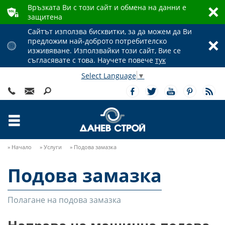
Връзката Ви с този сайт и обмена на данни е
ʥ
ı
защитена
Сайтът използва бисквитки, за да можем да Ви
предложим най-доброто потребителско
ʦ
ı
изживяване. Използвайки този сайт, Вие се
съгласявате с това. Научете повече
тук
Select Language
▼
Ÿ
Ś
ř
ă
Ū
ů
ɍ
Ɛ
»
Начало
»
Услуги
»
Подова замазка
Подова замазка
Полагане на подова замазка