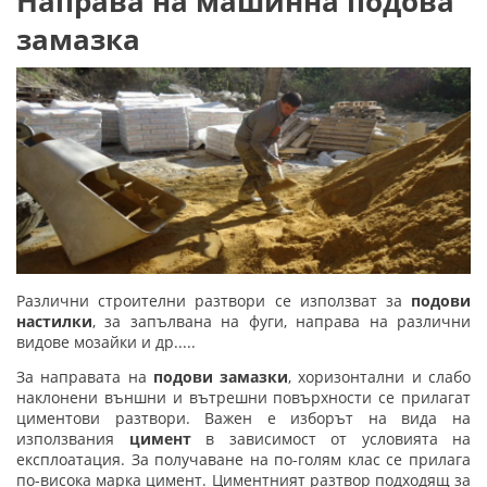
Направа на машинна подова
замазка
Различни строителни разтвори се използват за
подови
настилки
, за запълвана на фуги, направа на различни
видове мозайки и др.....
За направата на
подови замазки
, хоризонтални и слабо
наклонени външни и вътрешни повърхности се прилагат
циментови разтвори. Важен е изборът на вида на
използвания
цимент
в зависимост от условията на
експлоатация. За получаване на по-голям клас се прилага
по-висока марка цимент. Циментният разтвор подходящ за