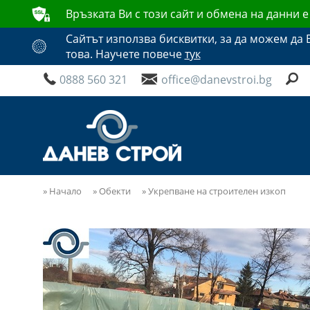
ʥ
Връзката Ви с този сайт и обмена на данни 
Сайтът използва бисквитки, за да можем да 
ʦ
това. Научете повече
тук
Ÿ
Ś
ř
0888 560 321
office@danevstroi.bg
»
Начало
»
Обекти
»
Укрепване на строителен изкоп