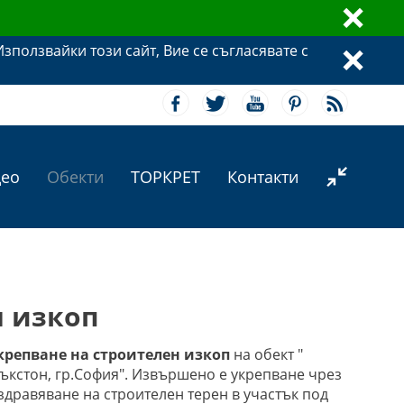
ı
ползвайки този сайт, Вие се съгласявате с
ı
ă
Ū
ů
ɍ
Ɛ
»
део
Обекти
ТОРКРЕТ
Контакти
н изкоп
крепване на строителен изкоп
на обект "
ъкстон, гр.София". Извършено е укрепване чрез
аздравяване на строителен терен в участък под