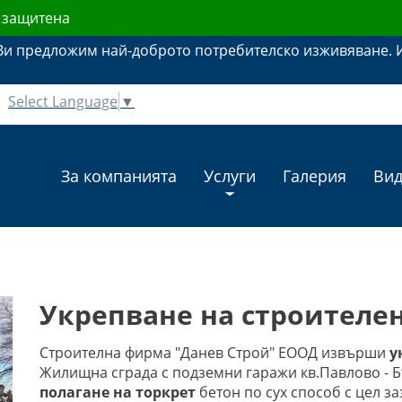
е защитена
Ви предложим най-доброто потребителско изживяване. Из
Select Language
▼
За компанията
Услуги
Галерия
Ви
Укрепване на строителе
Строителна фирма "Данев Строй" ЕООД извърши
у
Жилищна сграда с подземни гаражи кв.Павлово - Б
полагане на торкрет
бетон по сух способ с цел з